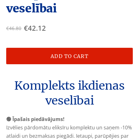
veselībai
€42.12
€46.80
ADD TO CART
Komplekts ikdienas
veselībai
🟢 Īpašais piedāvājums!
Izvēlies pārdomātu eliksīru komplektu un saņem -10%
atlaidi un bezmaksas piegādi. Ietaupi, parūpējies par