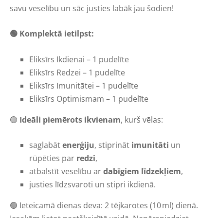
savu veselību un sāc justies labāk jau šodien!
🟢 Komplektā ietilpst:
Eliksīrs Ikdienai – 1 pudelīte
Eliksīrs Redzei – 1 pudelīte
Eliksīrs Imunitātei – 1 pudelīte
Eliksīrs Optimismam – 1 pudelīte
🟢
Ideāli piemērots ikvienam
, kurš vēlas:
saglabāt
enerģiju
, stiprināt
imunitāti
un
rūpēties par
redzi
,
atbalstīt veselību ar
dabīgiem līdzekļiem
,
justies līdzsvaroti un stipri ikdienā.
🟢 Ieteicamā dienas deva: 2 tējkarotes (10 ml) dienā.