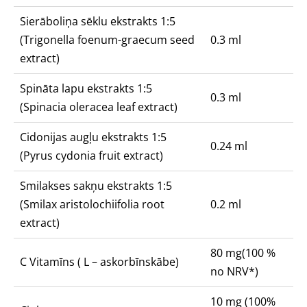
Sierāboliņa sēklu ekstrakts 1:5
(Trigonella foenum-graecum seed
0.3 ml
extract)
Spināta lapu ekstrakts 1:5
0.3 ml
(Spinacia oleracea leaf extract)
Cidonijas augļu ekstrakts 1:5
0.24 ml
(Pyrus cydonia fruit extract)
Smilakses sakņu ekstrakts 1:5
(Smilax aristolochiifolia root
0.2 ml
extract)
80 mg(100 %
C Vitamīns ( L – askorbīnskābe)
no NRV*)
10 mg (100%