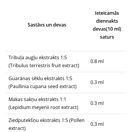
Ieteicamās
diennakts
Sastāvs un devas
devas(10 ml)
saturs
Tribuļa augļu ekstrakts 1:5
0.8 ml
(Tribulus terrestris fruit extract)
Guarānas sēklu ekstrakts 1:5
0.3 ml
(Paullinia cupana seed extract)
Makas sakņu ekstrakts 1:1
0.3 ml
(Lepidium meyenii root extract)
Ziedputekšņu ekstrakts 1:5 (Pollen
0.3 ml
extract)