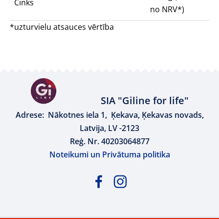
Cinks
no NRV*)
*uzturvielu atsauces vērtība
SIA "Giline for life"
Adrese: Nākotnes iela 1, Ķekava, Ķekavas novads,
Latvija, LV -2123
Reģ. Nr. 40203064877
Noteikumi un Privātuma politika