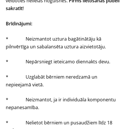
veidoties nelielas nogulsnes.
Pirms lietošanas pudeli
sakratīt!
Brīdinājumi:
* Neizmantot uztura bagātinātāju kā
pilnvērtīga un sabalansēta uztura aizvietotāju.
* Nepārsniegt ieteicamo diennakts devu.
* Uzglabāt bērniem neredzamā un
nepieejamā vietā.
* Neizmantot, ja ir individuāla komponentu
nepanesamība.
* Nelietot bērniem un pusaudžiem līdz 18