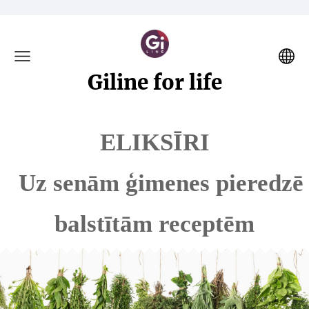
Giline for life
ELIKSĪRI
Uz senām ģimenes pieredzē
balstītām receptēm