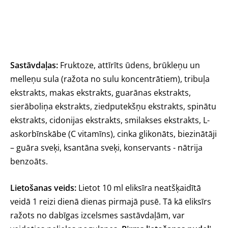
Sastāvdaļas:
Fruktoze, attīrīts ūdens, brūkleņu un
melleņu sula (ražota no sulu koncentrātiem), tribuļa
ekstrakts, makas ekstrakts, guarānas ekstrakts,
sierāboliņa ekstrakts, ziedputekšņu ekstrakts, spinātu
ekstrakts, cidonijas ekstrakts, smilakses ekstrakts, L-
askorbīnskābe (C vitamīns), cinka glikonāts, biezinātāji
– guāra sveķi, ksantāna sveķi, konservants - nātrija
benzoāts.
Lietošanas veids:
Lietot 10 ml eliksīra neatšķaidītā
veidā 1 reizi dienā dienas pirmajā pusē. Tā kā eliksīrs
ražots no dabīgas izcelsmes sastāvdaļām, var