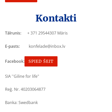
Kontakti
Tālrunis:
+ 371 29544307 Māris
E-pasts:
konfelade@inbox.lv
Facebook:
SPIED ŠEIT
SIA ''Giline for life"
Reģ. Nr. 40203064877
Banka: Swedbank