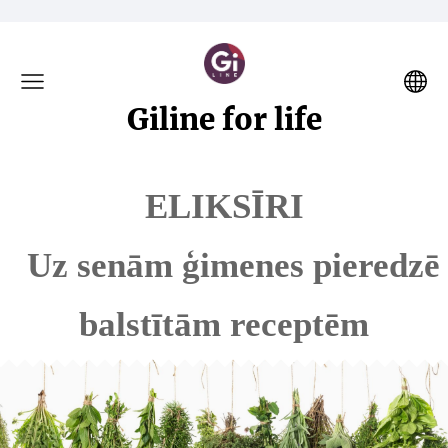
Giline for life
ELIKSĪRI
Uz senām ģimenes pieredzē
balstītām receptēm