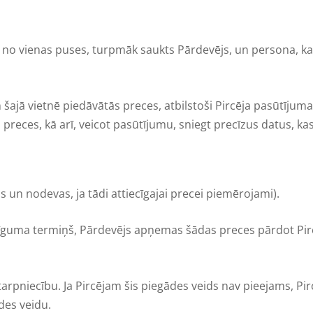
s no vienas puses, turpmāk saukts Pārdevējs, un persona, ka
ajā vietnē piedāvātās preces, atbilstoši Pircēja pasūtījum
eces, kā arī, veicot pasūtījumu, sniegt precīzus datus, kas 
s un nodevas, ja tādi attiecīgajai precei piemērojami).
rīguma termiņš, Pārdevējs apņemas šādas preces pārdot Pirc
rpniecību. Ja Pircējam šis piegādes veids nav pieejams, Pir
des veidu.