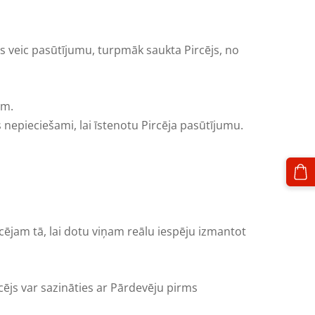
s veic pasūtījumu, turpmāk saukta Pircējs, no
am.
nepieciešami, lai īstenotu Pircēja pasūtījumu.
ējam tā, lai dotu viņam reālu iespēju izmantot
cējs var sazināties ar Pārdevēju pirms