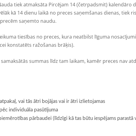
uda tiek atmaksāta Pircējam 14 (četrpadsmit) kalendāro di
as vēlāk kā 14 dienu laikā no preces saņemšanas dienas, tiek 
r precēm saņemto naudu.
tteikuma tiesības no preces, kura neatbilst līguma nosacīju
ei konstatēts ražošanas brāķis).
a samaksātās summas līdz tam laikam, kamēr preces nav at
akaļ, vai tās ātri bojājas vai ir ātri izlietojamas
 pēc individuāla pasūtījuma
 piemērotības pārbaudei (līdzīgi kā tas būtu iespējams parastā 