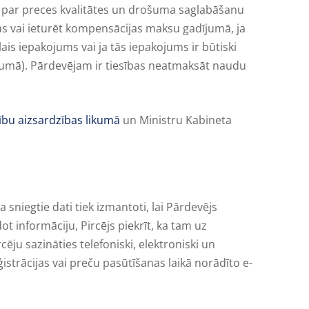
īgs par preces kvalitātes un drošuma saglabāšanu
bas vai ieturēt kompensācijas maksu gadījumā, ja
lais iepakojums vai ja tās iepakojums ir būtiski
kojumā). Pārdevējam ir tiesības neatmaksāt naudu
sību aizsardzības likumā
un Ministru Kabineta
 sniegtie dati tiek izmantoti, lai Pārdevējs
 informāciju, Pircējs piekrīt, ka tam uz
cēju sazināties telefoniski, elektroniski un
ģistrācijas vai preču pasūtīšanas laikā norādīto e-