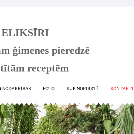
ELIKSĪRI
ām ģimenes pieredzē
stītām receptēm
M NODARBĪBAS
FOTO
KUR NOPIRKT?
KONTAKTI