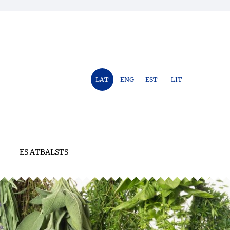
LAT
ENG
EST
LIT
ES ATBALSTS