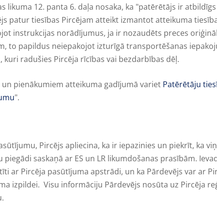
as likuma 12. panta 6. daļa nosaka, ka "patērētājs ir atbild
js patur tiesības Pircējam atteikt izmantot atteikuma tiesī
rojot instrukcijas norādījumus, ja ir nozaudēts preces oriģinā
vējam, to papildus neiepakojot izturīgā transportēšanas iepa
kuri radušies Pircēja rīcības vai bezdarbības dēļ.
bām un pienākumiem atteikuma gadījumā variet
Patērētāju tie
gumu
".
ījumu, Pircējs apliecina, ka ir iepazinies un piekrīt, ka viņa
 piegādi saskaņā ar ES un LR likumdošanas prasībām. Ievadot
tīti ar Pircēja pasūtījuma apstrādi, un ka Pārdevējs var ar Pir
uma izpildei. Visu informāciju Pārdevējs nosūta uz Pircēja re
u.