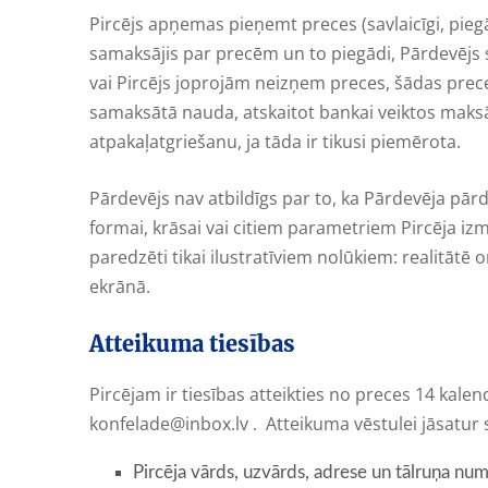
Pircējs apņemas pieņemt preces (savlaicīgi, pieg
samaksājis par precēm un to piegādi, Pārdevējs sa
vai Pircējs joprojām neizņem preces, šādas prec
samaksātā nauda, atskaitot bankai veiktos maks
atpakaļatgriešanu, ja tāda ir tikusi piemērota.
Pārdevējs nav atbildīgs par to, ka Pārdevēja pā
formai, krāsai vai citiem parametriem Pircēja izma
paredzēti tikai ilustratīviem nolūkiem: realitātē o
ekrānā.
Atteikuma tiesības
Pircējam ir tiesības atteikties no preces 14 kal
konfelade@inbox.lv
. Atteikuma vēstulei jāsatur 
Pircēja vārds, uzvārds, adrese un tālruņa nu