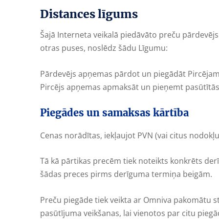
Distances līgums
Šajā Interneta veikalā piedāvāto preču pārdevēj
otras puses, noslēdz šādu Līgumu:
Pārdevējs apņemas pārdot un piegādāt Pircējam š
Pircējs apņemas apmaksāt un pieņemt pasūtītās pr
Piegādes un samaksas kārtība
Cenas norādītas, iekļaujot PVN (vai citus nodokļu
Tā kā pārtikas precēm tiek noteikts konkrēts de
šādas preces pirms derīguma termiņa beigām.
Preču piegāde tiek veikta ar Omniva pakomātu sta
pasūtījuma veikšanas, lai vienotos par citu piegā