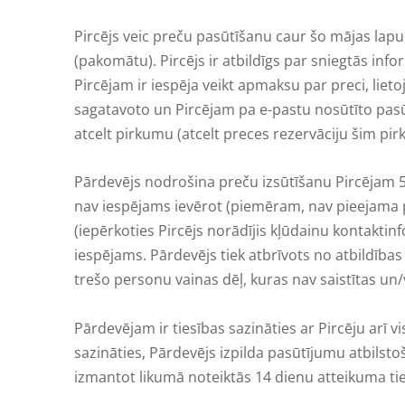
Pircējs veic preču pasūtīšanu caur šo mājas la
(pakomātu). Pircējs ir atbildīgs par sniegtās info
Pircējam ir iespēja veikt apmaksu par preci, lie
sagatavoto un Pircējam pa e-pastu nosūtīto pasūtī
atcelt pirkumu (atcelt preces rezervāciju šim pi
Pārdevējs nodrošina preču izsūtīšanu Pircējam 5 
nav iespējams ievērot (piemēram, nav pieejama pa
(iepērkoties Pircējs norādījis kļūdainu kontaktinf
iespējams. Pārdevējs tiek atbrīvots no atbildīb
trešo personu vainas dēļ, kuras nav saistītas un
Pārdevējam ir tiesības sazināties ar Pircēju arī v
sazināties, Pārdevējs izpilda pasūtījumu atbilst
izmantot likumā noteiktās 14 dienu atteikuma tie