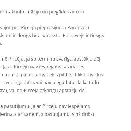
kontaktinformāciju un piegādes adresi
ksājot pēc Pircēja pieprasījuma Pārdevēja
 un ir derīgs bez paraksta. Pārdevējs ir tiesīgs
.
mē Pircēju, ja šo termiņu svarīgu apstākļu dēļ
 Ja ar Pircēju nav iespējams sazināties
.tml.), pasūtījums tiek izpildīts, tikko tas kļūst
 nav piegādātas vai nav piegādātas laikā tādu
), vai no Pircēja atkarīgu apstākļu dēļ.
ēja pasūtījumu. Ja ar Pircēju nav iespējams
mierināts ar saņemto pasūtījumu, viņš drīkst