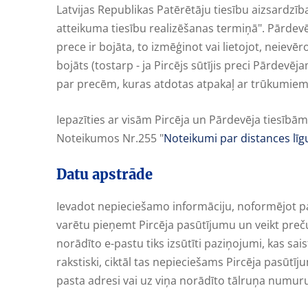
Latvijas Republikas Patērētāju tiesību aizsardzīb
atteikuma tiesību realizēšanas termiņā". Pārdevē
prece ir bojāta, to izmēģinot vai lietojot, neievē
bojāts (tostarp - ja Pircējs sūtījis preci Pārde
par precēm, kuras atdotas atpakaļ ar trūkumiem, 
Iepazīties ar visām Pircēja un Pārdevēja tiesī
Noteikumos Nr.255 "
Noteikumi par distances lī
Datu apstrāde
Ievadot nepieciešamo informāciju, noformējot pasūt
varētu pieņemt Pircēja pasūtījumu un veikt preču
norādīto e-pastu tiks izsūtīti paziņojumi, kas sais
rakstiski, ciktāl tas nepieciešams Pircēja pasūtīj
pasta adresi vai uz viņa norādīto tālruņa numur