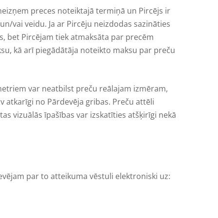
neizņem preces noteiktajā termiņā un Pircējs ir
un/vai veidu. Ja ar Pircēju neizdodas sazināties
ts, bet Pircējam tiek atmaksāta par precēm
u, kā arī piegādātāja noteikto maksu par preču
metriem var neatbilst preču reālajam izmēram,
v atkarīgi no Pārdevēja gribas. Preču attēli
as vizuālās īpašības var izskatīties atšķirīgi nekā
vējam par to atteikuma vēstuli elektroniski uz: