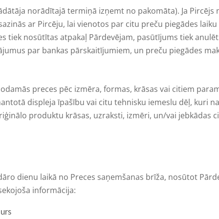
ādātāja norādītajā termiņā izņemt no pakomāta). Ja Pircējs 
zinās ar Pircēju, lai vienotos par citu preču piegādes laiku 
es tiek nosūtītas atpakaļ Pārdevējam, pasūtījums tiek anulē
ājumus par bankas pārskaitījumiem, un preču piegādes maks
rdodamās preces pēc izmēra, formas, krāsas vai citiem para
ntotā displeja īpašību vai citu tehnisku iemeslu dēļ, kuri na
riģinālo produktu krāsas, uzraksti, izmēri, un/vai jebkādas cit
endāro dienu laikā no Preces saņemšanas brīža, nosūtot Pārde
sekojoša informācija:
murs