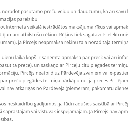
pu, norādot pasūtāmo preču veidu un daudzumu, kā arī savu 
rmācijas pareizību.
tojot Interneta veikalā iestrādātos maksājuma rīkus vai apma
jumam atbilstošo rēķinu. Rēķins tiek sagatavots elektroniski
rkumam), ja Pircējs neapmaksā rēķinu tajā norādītajā termiņā
dienu laikā kopš ir saņemta apmaksa par preci; vai arī infor
sūtītā prece), un saskaņo ar Pircēju citu piegādes termiņu.
ormāciju, Pircējs neatbild uz Pārdevēja zvaniem vai e-pastiem u
as par preču piegādes termiņa pārkāpumu, ja preces Pircējam
/vai nav atkarīgas no Pārdevēja (piemēram, pakomātu dienesta
isos neskaidrību gadījumos, ja tādi radušies saistībā ar Pirc
oši saprastajam vai vistuvāk iespējamajam. Ja Pircējs nav ap
sības.