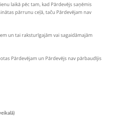
enu laikā pēc tam, kad Pārdevējs saņēmis
risinātas pārrunu ceļā, taču Pārdevējam nav
miem un tai raksturīgajām vai sagaidāmajām
dotas Pārdevējam un Pārdevējs nav pārbaudījis
veikalā)