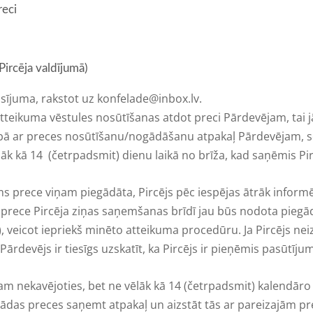
reci
ircēja valdījumā)
sījuma, rakstot uz
konfelade@inbox.lv
.
atteikuma vēstules nosūtīšanas atdot preci Pārdevējam, tai j
ībā ar preces nosūtīšanu/nogādāšanu atpakaļ Pārdevējam, se
lāk kā 14 (četrpadsmit) dienu laikā no brīža, kad saņēmis Pir
ms prece viņam piegādāta, Pircējs pēc iespējas ātrāk informē
a prece Pircēja ziņas saņemšanas brīdī jau būs nodota piegā
, veicot iepriekš minēto atteikuma procedūru. Ja Pircējs ne
rdevējs ir tiesīgs uzskatīt, ka Pircējs ir pieņēmis pasūtījum
m nekavējoties, bet ne vēlāk kā 14 (četrpadsmit) kalendāro d
šādas preces saņemt atpakaļ un aizstāt tās ar pareizajām pr