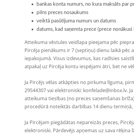
bankas konta numurs, no kura maksāts par p
pilns preces nosaukums
veiktā pasūtījuma numurs un datums
datums, kad saņemta prece (prece nonākusi P
Atteikuma vēstules veidlapa pieejama pēc piepra
Pircēja pienākums ir 7 (septiņu) dienu laikā pēc 
iepakojumā. Visus izdevumus, kas radīsies saist
atpakaļ uz Pircēja kontu iespējami ātri, bet ne vē
Ja Pircējs vēlas atkāpties no pirkuma līguma, pir
29544307 vai elektroniski:
konfelade@inbox.lv
. J
atteikuma tiesības (no preces saņemšanas brīža)
procedūrā noteiktās darbības 14 dienu termiņā, Pā
Ja Pircējam piegādātas nepareizās preces, Pircēja
elektroniski. Pārdevējs apņemas uz sava rēķina 