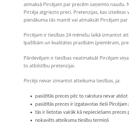
atmaksā Pircējam par precēm saņemto naudu. Na
Pircēja atgriezto preci. Pretenzijas, kas izteikt
pienākuma tās mainīt vai atmaksāt Pircējam pa
Pircējam ir tiesības 24 mēnešu laikā izmantot a
īpašībām un kvalitātes prasībām (piemēram, prec
Pārdevējam ir tiesības neatmaksāt Pircējam viņ
to atbilstību pretenzijai.
Pircējs nevar izmantot atteikuma tiesības, ja:
pasūtītās preces pēc to rakstura nevar atdot atp
pasūtītās preces ir izgatavotas tieši Pircējam
tās ir lietotas vairāk kā nepieciešams preces
nokavēts atteikuma tiesību termiņš