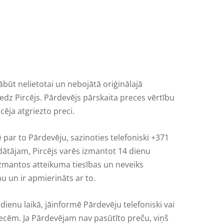
ābūt nelietotai un nebojātā oriģinālajā
dz Pircējs. Pārdevējs pārskaita preces vērtību
cēja atgriezto preci.
 par to Pārdevēju, sazinoties telefoniski +371
dātājam, Pircējs varēs izmantot 14 dienu
izmantos atteikuma tiesības un neveiks
u un ir apmierināts ar to.
ienu laikā, jāinformē Pārdevēju telefoniski vai
ecēm. Ja Pārdevējam nav pasūtīto preču, viņš