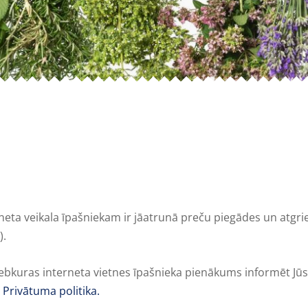
neta veikala īpašniekam ir jāatrunā preču piegādes un atgri
).
jebkuras interneta vietnes īpašnieka pienākums informēt Jūs
t
Privātuma politika.