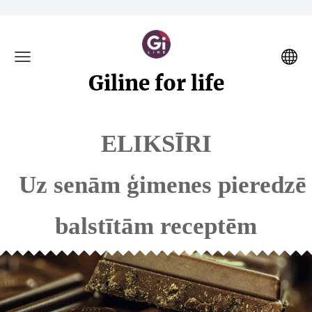
Giline for life
ELIKSĪRI
Uz senām ģimenes pieredzē
balstītām receptēm