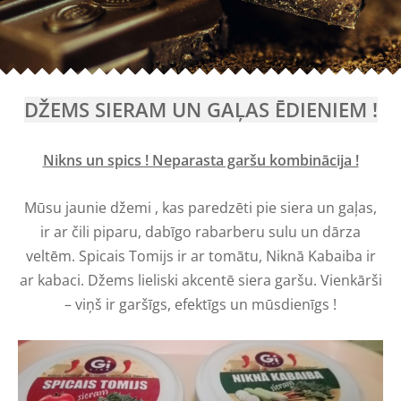
DŽEMS SIERAM UN GAĻAS ĒDIENIEM !
Nikns un spics ! Neparasta garšu kombinācija !
Mūsu jaunie džemi , kas paredzēti pie siera un gaļas,
ir ar čili piparu, dabīgo rabarberu sulu un dārza
veltēm. Spicais Tomijs ir ar tomātu, Niknā Kabaiba ir
ar kabaci. Džems lieliski akcentē siera garšu. Vienkārši
– viņš ir garšīgs, efektīgs un mūsdienīgs !