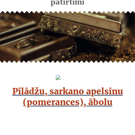
patirtimi
Pīlādžu, sarkano apelsīnu
(pomerances), ābolu