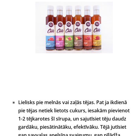
Lielisks pie melnās vai zaļās tējas. Pat ja ikdienā
pie tējas netiek lietots cukurs, iesakām pievienot
1-2 tējkarotes šī sīrupa, un sajutīsiet tēju daudz
gardāku, piesātinātāku, efektīvāku. Tējā jutīsiet
gan savvaļas apelsīna svaigumu, gan pīlādža