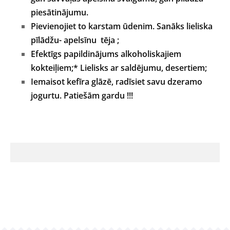
piesātinājumu.
Pievienojiet to karstam ūdenim. Sanāks lieliska
pīlādžu- apelsīnu tēja ;
Efektīgs papildinājums alkoholiskajiem
kokteiļiem;* Lielisks ar saldējumu, desertiem;
Iemaisot kefīra glāzē, radīsiet savu dzeramo
jogurtu. Patiešām gardu !!!