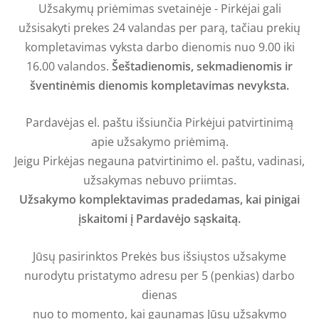
Užsakymų priėmimas svetainėje - Pirkėjai gali
užsisakyti prekes 24 valandas per parą, tačiau prekių
kompletavimas vyksta darbo dienomis nuo 9.00 iki
16.00 valandos.
Šeštadienomis, sekmadienomis ir
šventinėmis dienomis kompletavimas nevyksta.
Pardavėjas el. paštu išsiunčia Pirkėjui patvirtinimą
apie užsakymo priėmimą.
Jeigu Pirkėjas negauna patvirtinimo el. paštu, vadinasi,
užsakymas nebuvo priimtas.
Užsakymo komplektavimas pradedamas, kai pinigai
įskaitomi į Pardavėjo sąskaitą.
Jūsų pasirinktos Prekės bus išsiųstos užsakyme
nurodytu pristatymo adresu per 5 (penkias) darbo
dienas
nuo to momento, kai gaunamas Jūsų užsakymo