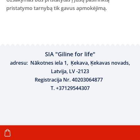
pristatymo tarnybą tik gavus apmokėjimą.
SIA "Giline for life"
adresu: Nākotnes iela 1, Ķekava, Ķekavas novads,
Latvija, LV -2123
Registracija Nr. 40203064877
T. +37129544307