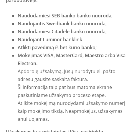
parduotuvėje:
Naudodamiesi SEB banko banko nuoroda;
Naudojantis Swedbank banko nuoroda;
Naudodamiesi Citadele banko nuoroda;
Naudojant Luminor banklink
Atlikti pavedimą iš bet kurio banko;
Mokėjimas VISA, MasterCard, Maestro arba Visa
Electron.
Apdoroję užsakymą, Jūsų nurodytu el. pašto
adresu gausite sąskaitą faktūrą.
Ši informacija taip pat bus matoma ekrane
paskutiniame užsakymo proceso etape.
Atlikite mokėjimą nurodydami užsakymo numerį
kaip mokėjimo tikslą. Neapmokėjus, užsakymas
anuliuojamas.
Užsakymas bus pristatytas į Jūsų pasirinktą