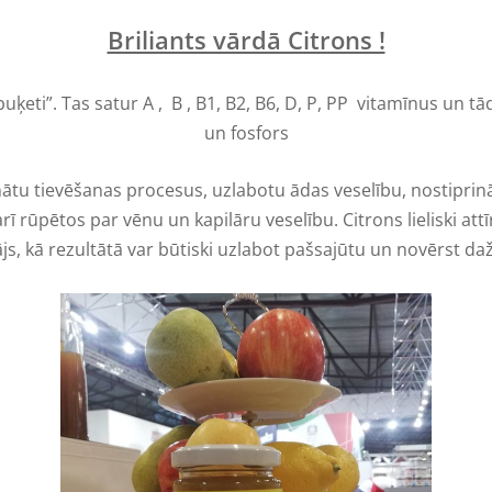
Briliants vārdā Citrons !
buķeti”. Tas satur
A , B , B1, B2, B6, D, P, PP vitamīnus un tād
un fosfors
icinātu tievēšanas procesus, uzlabotu ādas veselību, nostipr
arī rūpētos par vēnu un kapilāru veselību. Citrons lieliski 
tājs, kā rezultātā var būtiski uzlabot pašsajūtu un novērst 