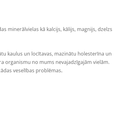
as minerālvielas kā kalcijs, kālijs, magnijs, dzelzs
inātu kaulus un locītavas, mazinātu holesterīna un
attīra organismu no mums nevajadzīgajām vielām.
dažādas veselības problēmas
.