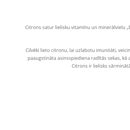
Citrons satur lielisku vitamīnu un minerālvielu „
Cilvēki lieto citronu, lai uzlabotu imunitāti, ve
paaugstināta asinsspiediena radītās sekas, kā 
Citrons ir lielisks sārminā