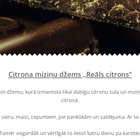
Citrona miziņu džems „Reāls citrons”
žot džemu, kurā izmantota tikai dabīgu citronu sula un miziņa
citronā.
ar sieru, maizi, cepumiem, pie pankūkām un saldējuma. Ar to i
Tomēr visgardāk un vērtīgāk to lietot katru dienu pa karotei