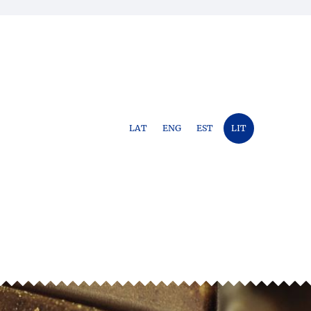
LAT
ENG
EST
LIT